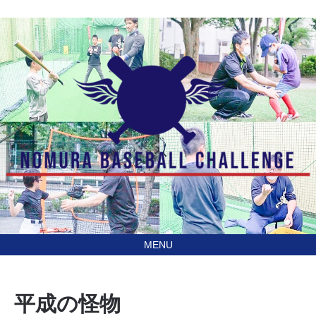
あなたの住んでる地域に
訪問型野球教室野村ベースボールチャレンジ（NBC）
行きます！
平成の怪物