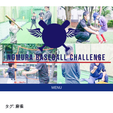
あなたの住んでる地域に
訪問型野球教室野村ベースボールチャレンジ（NBC）
行きます！
タグ:
麻雀