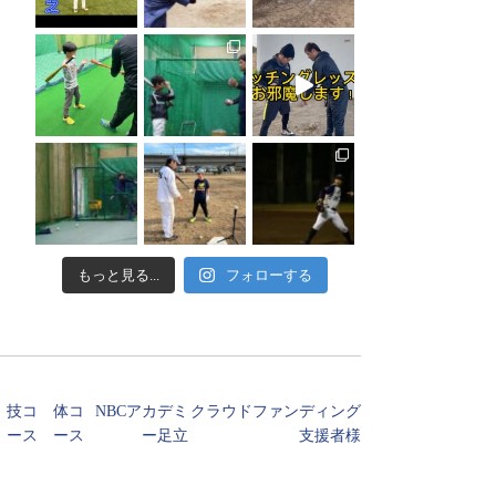
もっと見る...
フォローする
技コ
体コ
NBCアカデミ
クラウドファンディング
ース
ース
ー足立
支援者様