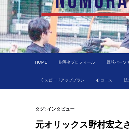
あなたの住んでる
訪問型野球教室野村ベースボールチャレンジ（
HOME
指導者プロフィール
野球パーソ
⚾️スピードアッププラン
心コース
技
タグ:
インタビュー
元オリックス野村宏之