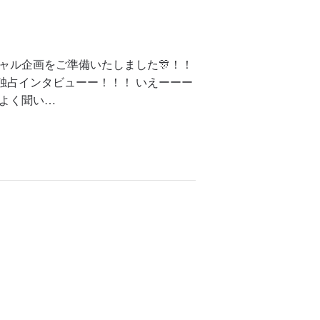
ャル企画をご準備いたしました🎊！！
独占インタビューー！！！ いえーーー
くよく聞い…