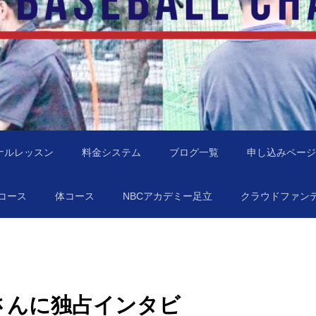
地域に行きます！
NBC）
ナルレッスン
料金システム
ブログ一覧
申し込みページ
コース
体コース
NBCアカデミー足立
クラウドファン
さんに独占インタビ