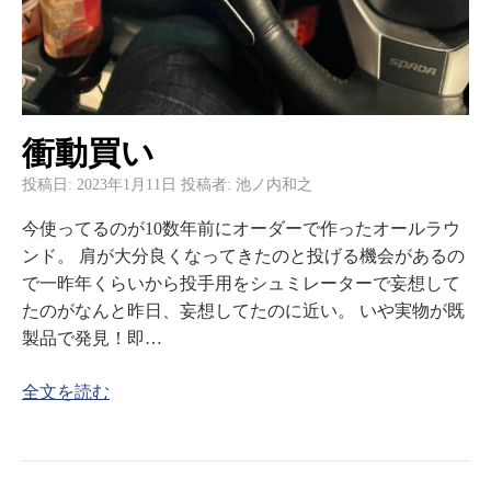
衝動買い
投稿日:
2023年1月11日
投稿者:
池ノ内和之
今使ってるのが10数年前にオーダーで作ったオールラウ
ンド。 肩が大分良くなってきたのと投げる機会があるの
で一昨年くらいから投手用をシュミレーターで妄想して
たのがなんと昨日、妄想してたのに近い。 いや実物が既
製品で発見！即…
全文を読む