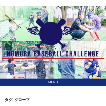
あなたの住んでる地域に
訪問型野球教室野村ベースボールチャレンジ（NBC）
行きます！
タグ:
グローブ