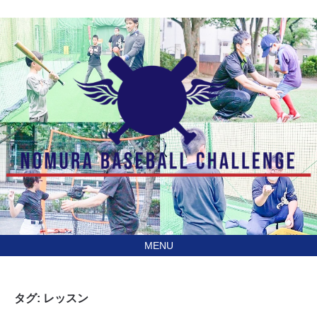
あなたの住んでる地域に
訪問型野球教室野村ベースボールチャレンジ（NBC）
行きます！
タグ:
レッスン