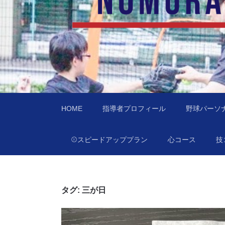
あなたの住んでる
訪問型野球教室野村ベースボールチャレンジ（
HOME
指導者プロフィール
野球パーソ
⚾️スピードアッププラン
心コース
技
タグ:
三が日