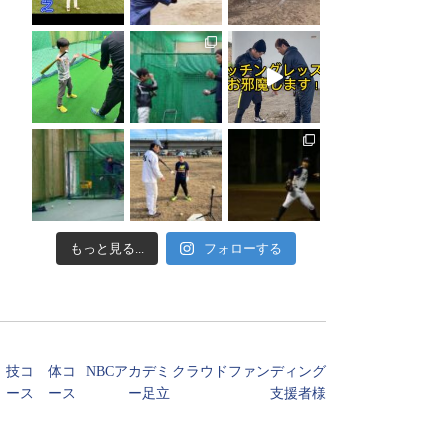
もっと見る...
フォローする
技コ
体コ
NBCアカデミ
クラウドファンディング
ース
ース
ー足立
支援者様