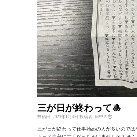
三が日が終わって🎍
投稿日:
2023年1月4日
投稿者:
田中久志
三が日が終わって仕事始めの人が多いのではない
ょっと自分に甘くなっちゃいませんか？ そ