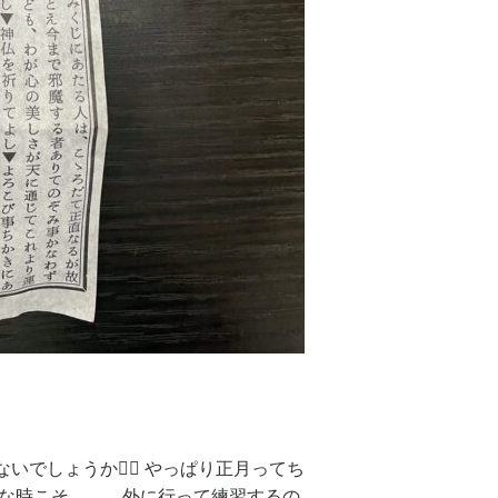
でしょうか💁‍♀️ やっぱり正月ってち
んな時こそ、、、外に行って練習するの