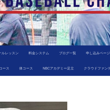
地域に行きます！
NBC）
ナルレッスン
料金システム
ブログ一覧
申し込みページ
コース
体コース
NBCアカデミー足立
クラウドファン