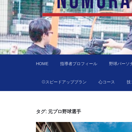
あなたの住んでる
訪問型野球教室野村ベースボールチャレンジ（
HOME
指導者プロフィール
野球パーソ
⚾️スピードアッププラン
心コース
技
タグ:
元プロ野球選手