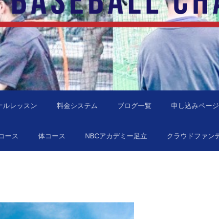
地域に行きます！
NBC）
ナルレッスン
料金システム
ブログ一覧
申し込みページ
コース
体コース
NBCアカデミー足立
クラウドファン