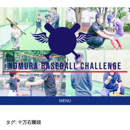
あなたの住んでる地域に
訪問型野球教室野村ベースボールチャレンジ（NBC）
行きます！
タグ:
十万石饅頭