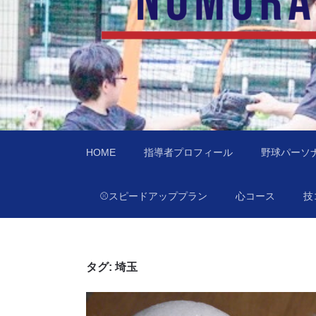
あなたの住んでる
訪問型野球教室野村ベースボールチャレンジ（
HOME
指導者プロフィール
野球パーソ
⚾️スピードアッププラン
心コース
技
タグ:
埼玉