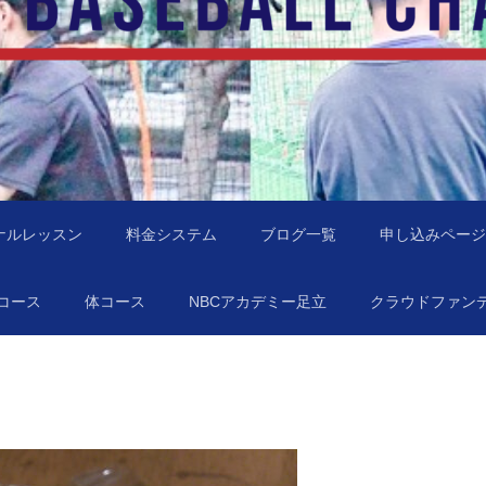
地域に行きます！
NBC）
ナルレッスン
料金システム
ブログ一覧
申し込みページ
コース
体コース
NBCアカデミー足立
クラウドファン