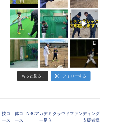
もっと見る...
フォローする
技コ
体コ
NBCアカデミ
クラウドファンディング
ース
ース
ー足立
支援者様