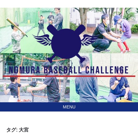
あなたの住んでる地域に
訪問型野球教室野村ベースボールチャレンジ（NBC）
行きます！
タグ:
大宮