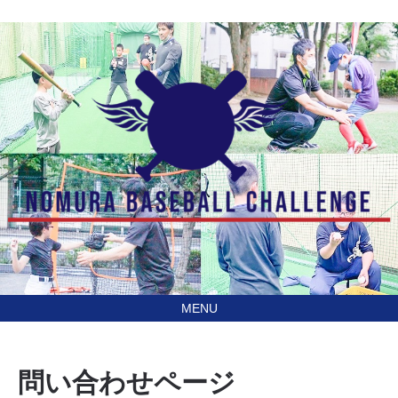
あなたの住んでる地域に
訪問型野球教室野村ベースボールチャレンジ（NBC）
行きます！
問い合わせページ