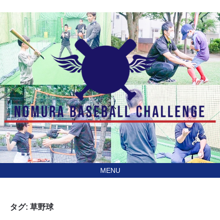
あなたの住んでる地域に
訪問型野球教室野村ベースボールチャレンジ（NBC）
行きます！
タグ:
草野球