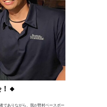
！🔸
賛者でありながら、我が野村ベースボー