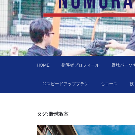
あなたの住んでる
訪問型野球教室野村ベースボールチャレンジ（
HOME
指導者プロフィール
野球パーソ
⚾️スピードアッププラン
心コース
技
タグ:
野球教室