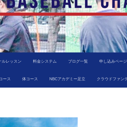
地域に行きます！
NBC）
ナルレッスン
料金システム
ブログ一覧
申し込みページ
コース
体コース
NBCアカデミー足立
クラウドファン