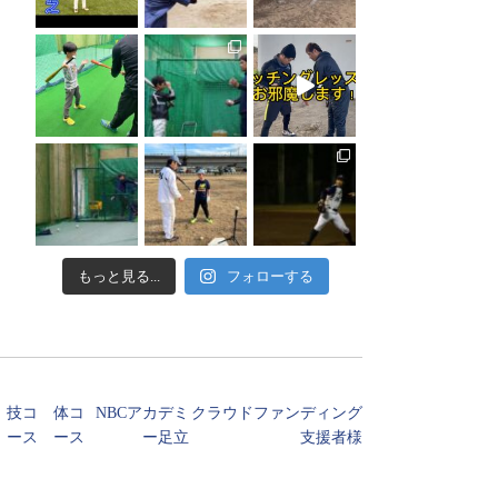
もっと見る...
フォローする
技コ
体コ
NBCアカデミ
クラウドファンディング
ース
ース
ー足立
支援者様