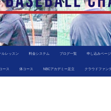
地域に行きます！
NBC）
ナルレッスン
料金システム
ブログ一覧
申し込みページ
コース
体コース
NBCアカデミー足立
クラウドファン