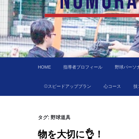
あなたの住んでる
訪問型野球教室野村ベースボールチャレンジ（
HOME
指導者プロフィール
野球パーソ
⚾️スピードアッププラン
心コース
技
タグ:
野球道具
物を大切に👌！