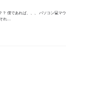
？ 僕であれば、、、 パソコン💻マウ
 それ…