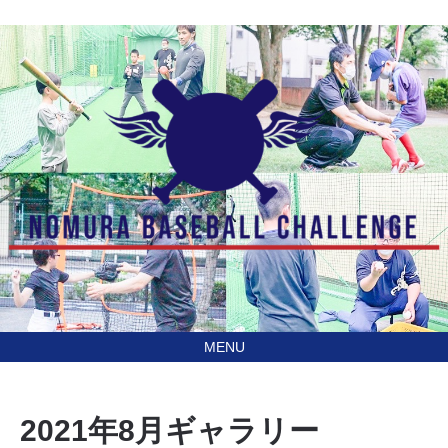
あなたの住んでる地域に
訪問型野球教室野村ベースボールチャレンジ（NBC）
行きます！
2021年8月ギャラリー