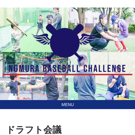
あなたの住んでる地域に
訪問型野球教室野村ベースボールチャレンジ（NBC）
行きます！
ドラフト会議