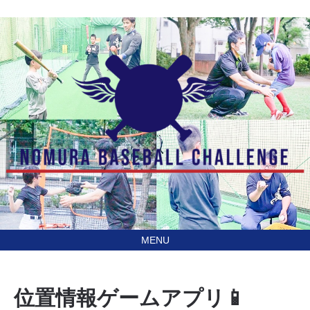
あなたの住んでる地域に
訪問型野球教室野村ベースボールチャレンジ（NBC）
行きます！
位置情報ゲームアプリ📱