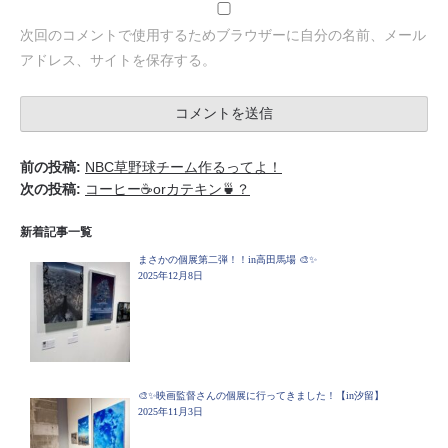
次回のコメントで使用するためブラウザーに自分の名前、メール
アドレス、サイトを保存する。
前の投稿:
NBC草野球チーム作るってよ！
次の投稿:
コーヒー☕️orカテキン🍵？
新着記事一覧
まさかの個展第二弾！！in高田馬場 🎨✨
2025年12月8日
🎨✨映画監督さんの個展に行ってきました！【in汐留】
2025年11月3日