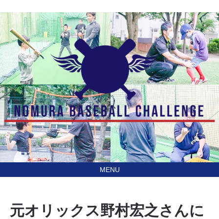
あなたの住んでる地域に
訪問型野球教室野村ベースボールチャレンジ（NBC）
行きます！
元オリックス野村宏之さんに