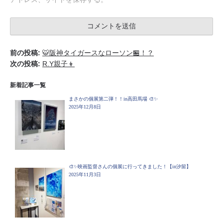
前の投稿:
🐯阪神タイガースなローソン🏪！？
次の投稿:
R.Y親子👦
新着記事一覧
まさかの個展第二弾！！in高田馬場 🎨✨
2025年12月8日
🎨✨映画監督さんの個展に行ってきました！【in汐留】
2025年11月3日